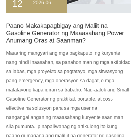
12
2026-06
Paano Makakapagbigay ang Maliit na
Gasoline Generator ng Maaasahang Power
Anumang Oras at Saanman?
Maaaring mangyari ang mga pagkaputol ng kuryente
nang hindi inaasahan, sa panahon man ng mga aktibidad
sa labas, mga proyekto sa pagtatayo, mga sitwasyong
pang-emergency, mga operasyon sa dagat, o mga
malalayong kapaligiran sa trabaho. Nag-aalok ang Small
Gasoline Generator ng praktikal, portable, at cost-
effective na solusyon para sa mga user na
nangangailangan ng maaasahang kuryente saan man
sila pumunta. Ipinapaliwanag ng artikulong ito kung
paano gumagana ang maliliit na generator ng gasolina,