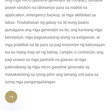
Ang mga micro gasoline generator ay compact, portable
power solution na idinisenyo para sa maliliit na
application, emergency backup, at mga aktibidad sa
labas. Tinutuklasan ng gabay na ito kung paano
gumagana ang mga generator na ito, ang kanilang mga
benepisyo, mga pagsasaalang-alang sa kaligtasan, at
mga praktikal na tip para sa pag-maximize ng kahusayan.
Isa ka mang may-ari ng bahay, camper, o contractor, ang
pag-unawa sa mga panloob na gawain at mga
pakinabang ng mga micro gasoline generator ay
makakatulong sa iyong piliin ang tamang unit para sa
iyong mga pangangailangan.
