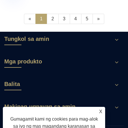
«
1
2
3
4
5
»
Tungkol sa amin
Mga produkto
Balita
Makipag-ugnayan sa amin
X
Gumagamit kami ng cookies para mag-alok
sa iyo ng mas magandang karanasan sa