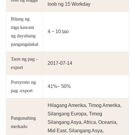
loob ng 15 Workday
Bilang ng
mga kawani
4 ~ 10 tao
ng dayuhang
pangangalakal
Taon ng pag -
2017-07-14
export
Porsyento ng
41%~ 50%
pag -export
Hilagang Amerika, Timog Amerika,
Silangang Europa, Timog
Pangunahing
Silangang Asya, Africa, Oceania,
merkado
Mid East, Silangang Asya,