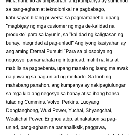
Mula nang ito ay umpisahan, ang kumpanya ay sumunod
sa pang-agham at teknolohikal na pagbabago,
kahusayan bilang puwersa sa pagmamaneho, upang
"magbigay ng mga customer ng mga de-kalidad na
produkto" para sa layunin, sa "kalidad ng kaligtasan ng
buhay, integridad at pag-unlad!" Ang iyong kasiyahan ay
ang aming Eternal Pursuit! "Para sa pilosopiya ng
negosyo, pamamahala ng integridad, maliit na kita at
mabilis na pagbebenta, upang manalo ng isang malawak
na puwang sa pag-unlad ng merkado. Sa loob ng
mahabang panahon, ang kumpanya ay nakipagtulungan
sa mga kilalang negosyo sa bahay at sa ibang bansa,
tulad ng Cummins, Volvo, Perkins, Luoyang
Dongfanghong, Wuxi Power, Yuchai, Shyangchai,
Wealichai Power, Enghou atbp, at nakatuon sa pag-
unlad, pang-agham na pananaliksik, paggawa,