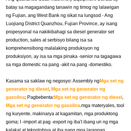
batay sa magagandang tanawin ng timog ng lalawigan
ng Fujian, ang West Bank ng sikat na lungsod - Ang
Luojiang District Quanzhou, Fujian Province, ay isang
propesyonal na nakikibahagi sa diesel generator set
production, sales at serbisyo bilang isa sa
komprehensibong malalaking produksyon ng
produksiyon, ay isa sa mga pinaka -senior na tagagawa
sa mga domestic na pang -akit na pang -domestiko.
Kasama sa saklaw ng negosyo: Assembly ng
Mga set ng
generator ng diesel
,
Mga set ng generator ng
gasolina
; Pagbebenta:
Mga set ng generator ng diesel
,
Mga set ng generator ng gasolina
.
mga materyales, tool
ng kuryente, makinarya at kagamitan, mga produktong
goma; I -import at pag -export ng iba't ibang uri ng mga
kalakal at teknolohiya at iba pang mga larangan.