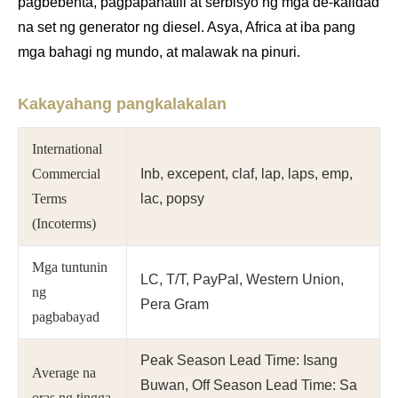
pagbebenta, pagpapanatili at serbisyo ng mga de-kalidad
na set ng generator ng diesel. Asya, Africa at iba pang
mga bahagi ng mundo, at malawak na pinuri.
Kakayahang pangkalakalan
International
Commercial
Inb, excepent, claf, lap, laps, emp,
Terms
lac, popsy
(Incoterms)
Mga tuntunin
LC, T/T, PayPal, Western Union,
ng
Pera Gram
pagbabayad
Peak Season Lead Time: Isang
Average na
Buwan, Off Season Lead Time: Sa
oras ng tingga