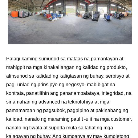
Palagi kaming sumunod sa mataas na pamantayan at
mahigpit na mga kinakailangan ng kalidad ng produkto,
alinsunod sa kalidad ng kaligtasan ng buhay, serbisyo at
pag -unlad ng prinsipyo ng negosyo, mabibigat na
kontrata, panatilihin ang pananampalataya, integridad, na
sinamahan ng advanced na teknolohiya at mga
pamamaraan ng pagsubok, pagpipino at pakinabang ng
kalidad, nanalo ng maraming paulit -ulit na mga customer,
nanalo ng tiwala at suporta mula sa lahat ng mga
kalagayan ng buhay. Ang kumpanya ay may kumpletong